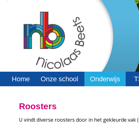
Carroussel
homepage 1
Home
Onze school
Onderwijs
T
Roosters
U vindt diverse roosters door in het gekleurde vak 